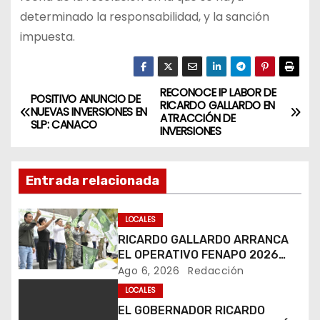
determinado la responsabilidad, y la sanción
impuesta.
RECONOCE IP LABOR DE
N
POSITIVO ANUNCIO DE
RICARDO GALLARDO EN
NUEVAS INVERSIONES EN
ATRACCIÓN DE
a
SLP: CANACO
INVERSIONES
v
Entrada relacionada
e
g
LOCALES
RICARDO GALLARDO ARRANCA
a
EL OPERATIVO FENAPO 2026
PARA GARANTIZAR LA
Ago 6, 2026
Redacción
c
SEGURIDAD DE MÁS DE 9
LOCALES
MILLONES DE VISITANTES
i
EL GOBERNADOR RICARDO