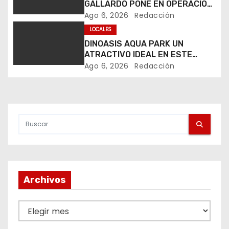
GALLARDO PONE EN OPERACIÓN
ó
LOS PRIMEROS CUATRO PERROS
Ago 6, 2026
Redacción
ROBOT
LOCALES
n
DINOASIS AQUA PARK UN
d
ATRACTIVO IDEAL EN ESTE
VERANO
Ago 6, 2026
Redacción
e
e
n
t
r
Archivos
a
d
A
r