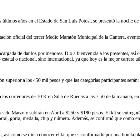
 últimos años en el Estado de San Luis Potosí, se presentó la noche de e
ción oficial del tercer Medio Maratón Municipal de la Cantera, evento 
rgada de dar los por menores. Dio a bienvenida a los presentes, así co
estatal o nacional, sino internacional, ya que hoy es la mejor carrera at
ón superior a los 450 mil pesos y que las categorías participantes será
o los corredores de 10 K en Silla de Ruedas a las 7:50 de la mañana, e
es de Marzo y subirán en Abril a $250 y $180 pesos. El kit se entregar
rral, gorra, medalla, chip y número. Además, se confirmó que como en ed
ra, así como se dio a conocer el kit que es conformado por una bonita pl