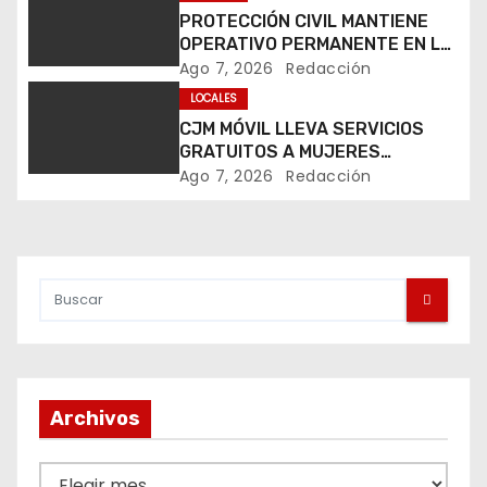
i
PROTECCIÓN CIVIL MANTIENE
ó
OPERATIVO PERMANENTE EN LA
FENAPO 2026
Ago 7, 2026
Redacción
n
LOCALES
CJM MÓVIL LLEVA SERVICIOS
d
GRATUITOS A MUJERES
DURANTE LA FENAPO 2026
e
Ago 7, 2026
Redacción
e
n
t
r
a
Archivos
d
A