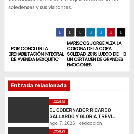
soledenses y sus visitantes.
MARISCOS JORGE ALZA LA
N
POR CONCLUIR LA
CORONA DE LA COPA
REHABILITACIÓN INTEGRAL
SOLEDAD 2018, LUEGO DE
a
DE AVENIDA MEXQUITIC
UN CERTAMEN DE GRANDES
EMOCIONES.
v
e
Entrada relacionada
g
LOCALES
a
EL GOBERNADOR RICARDO
GALLARDO Y GLORIA TREVI
c
LLEVAN ESPERANZA A LA PILA
Ago 7, 2026
Redacción
LOCALES