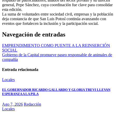
respaldo de patrocinadores, aliados del sector privado y su director
general, Pepe Sánchez, cuya coordinación fue clave para consolidar
esta edición.
La suma de voluntades entre sociedad civil, empresas y la población
deja constancia de que San Luis Potosí continúa avanzando con
eventos que fortalecen la inclusión y la participación social.
Navegación de entradas
EMPRENDIMIENTO COMO PUENTE A LA REINSERCIÓN
SOCIAL
Gobierno de la Capital promueve paseo responsable de animales de
compañía
Entrada relacionada
Locales
EL GOBERNADOR RICARDO GALLARDO Y GLORIA TREVI LLEVAN
ESPERANZA A LA PILA
Ago 7, 2026
Redacción
Locales