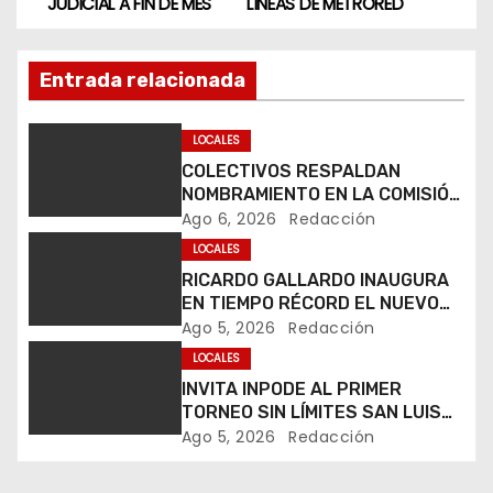
a
JUDICIAL A FIN DE MES
LÍNEAS DE METRORED
v
Entrada relacionada
e
g
LOCALES
COLECTIVOS RESPALDAN
a
NOMBRAMIENTO EN LA COMISIÓN
ESTATAL DE BÚSQUEDA DE
Ago 6, 2026
Redacción
c
PERSONAS.
LOCALES
i
RICARDO GALLARDO INAUGURA
EN TIEMPO RÉCORD EL NUEVO
ó
PASO A DESNIVEL DE CIRCUITO
Ago 5, 2026
Redacción
POTOSÍ
LOCALES
n
INVITA INPODE AL PRIMER
d
TORNEO SIN LÍMITES SAN LUIS
OPEN 2026
Ago 5, 2026
Redacción
e