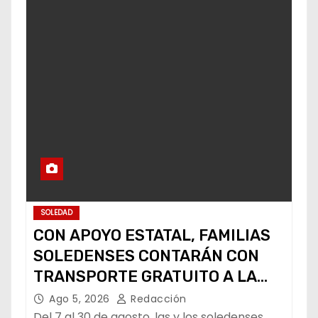
SOLEDAD
CON APOYO ESTATAL, FAMILIAS
SOLEDENSES CONTARÁN CON
TRANSPORTE GRATUITO A LA
FENAPO
Ago 5, 2026
Redacción
Del 7 al 30 de agosto, las y los soledenses