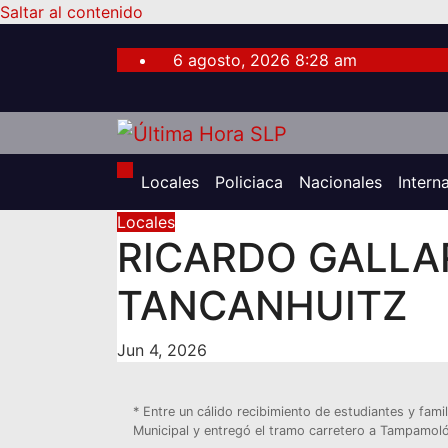
Saltar al contenido
6 agosto, 2026
8:28 am
Locales
Policiaca
Nacionales
Intern
Locales
RICARDO GALLA
TANCANHUITZ
Jun 4, 2026
* Entre un cálido recibimiento de estudiantes y fam
Municipal y entregó el tramo carretero a Tampamolón