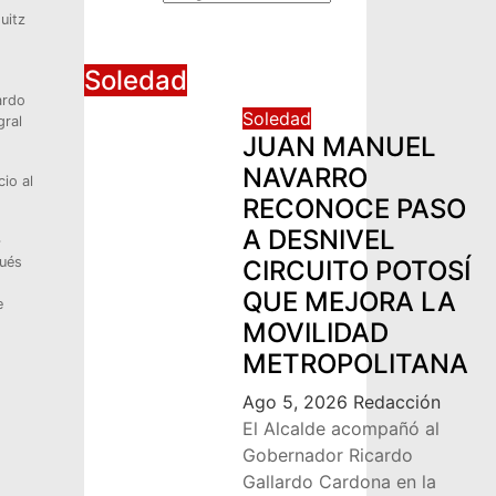
uitz
Soledad
ardo
Soledad
gral
JUAN MANUEL
NAVARRO
io al
RECONOCE PASO
A DESNIVEL
pués
CIRCUITO POTOSÍ
QUE MEJORA LA
e
MOVILIDAD
METROPOLITANA
Ago 5, 2026
Redacción
El Alcalde acompañó al
Gobernador Ricardo
Gallardo Cardona en la