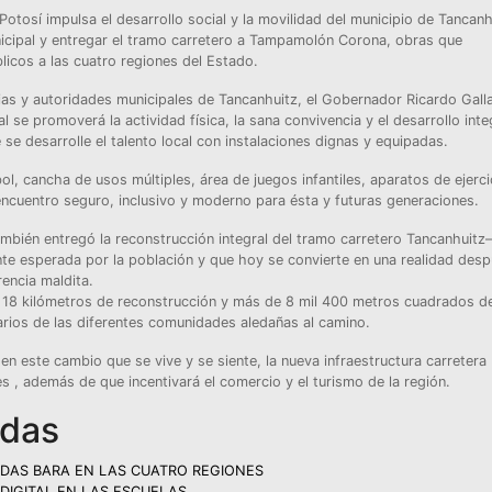
tosí impulsa el desarrollo social y la movilidad del municipio de Tancanh
unicipal y entregar el tramo carretero a Tampamolón Corona, obras que
blicos a las cuatro regiones del Estado.
lias y autoridades municipales de Tancanhuitz, el Gobernador Ricardo Gall
se promoverá la actividad física, la sana convivencia y el desarrollo inte
 se desarrolle el talento local con instalaciones dignas y equipadas.
l, cancha de usos múltiples, área de juegos infantiles, aparatos de ejercic
 encuentro seguro, inclusivo y moderno para ésta y futuras generaciones.
mbién entregó la reconstrucción integral del tramo carretero Tancanhuitz–
e esperada por la población y que hoy se convierte en una realidad des
encia maldita.
 18 kilómetros de reconstrucción y más de 8 mil 400 metros cuadrados d
arios de las diferentes comunidades aledañas al camino.
n este cambio que se vive y se siente, la nueva infraestructura carretera
s , además de que incentivará el comercio y el turismo de la región.
adas
NDAS BARA EN LAS CUATRO REGIONES
DIGITAL EN LAS ESCUELAS