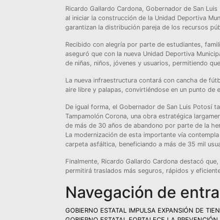
Ricardo Gallardo Cardona, Gobernador de San Luis Po
al iniciar la construcción de la Unidad Deportiva M
garantizan la distribución pareja de los recursos pú
Recibido con alegría por parte de estudiantes, fami
aseguró que con la nueva Unidad Deportiva Municipal 
de niñas, niños, jóvenes y usuarios, permitiendo que
La nueva infraestructura contará con cancha de fútbo
aire libre y palapas, convirtiéndose en un punto de
De igual forma, el Gobernador de San Luis Potosí ta
Tampamolón Corona, una obra estratégica largament
de más de 30 años de abandono por parte de la her
La modernización de esta importante vía contempla
carpeta asfáltica, beneficiando a más de 35 mil usu
Finalmente, Ricardo Gallardo Cardona destacó que, e
permitirá traslados más seguros, rápidos y eficiente
Navegación de entr
GOBIERNO ESTATAL IMPULSA EXPANSIÓN DE TIE
GOBIERNO ESTATAL FORTALECE LA PREVENCIÓN 