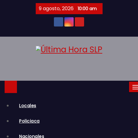
S
9 agosto, 2026
10:00 am
a
l
t
a
r
a
l
c
o
n
t
Locales
e
n
Policiaca
i
d
Nacionales