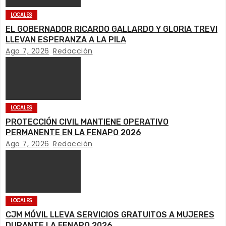
a
LOCALES
EL GOBERNADOR RICARDO GALLARDO Y GLORIA TREVI
c
LLEVAN ESPERANZA A LA PILA
Ago 7, 2026
Redacción
i
ó
n
LOCALES
d
PROTECCIÓN CIVIL MANTIENE OPERATIVO
PERMANENTE EN LA FENAPO 2026
e
Ago 7, 2026
Redacción
e
n
LOCALES
t
CJM MÓVIL LLEVA SERVICIOS GRATUITOS A MUJERES
DURANTE LA FENAPO 2026