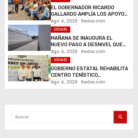
g
EL GOBERNADOR RICARDO
GALLARDO AMPLÍA LOS APOYOS
a
SOCIALES EN VILLA DE LA PAZ Y
Ago 4, 2026
Redacción
VILLA DE ARISTA
c
LOCALES
MAÑANA SE INAUGURA EL
i
NUEVO PASO A DESNIVEL QUE
TRANSFORMARÁ LA MOVILIDAD
Ago 4, 2026
Redacción
ó
EN CIRCUITO POTOSÍ
LOCALES
n
GOBIERNO ESTATAL REHABILITA
CENTRO TENÍSTICO
d
TANGAMANGA Y PRESENTA
Ago 4, 2026
Redacción
TORNEO SAN LUIS OPEN 2026
e
e
n
t