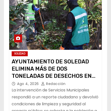
SOLEDAD
AYUNTAMIENTO DE SOLEDAD
ELIMINA MÁS DE DOS
TONELADAS DE DESECHOS EN
ÁREA VERDE DE COL. HOGARES
Ago 4, 2026
Redacción
OBREROS
La intervención de Servicios Municipales
respondió a un reporte ciudadano y devolvió
condiciones de limpieza y seguridad al
espacio público; se exhorta a la población a