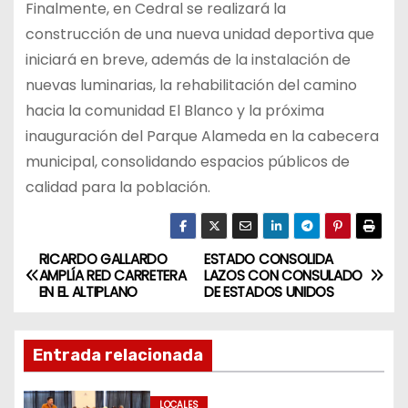
Finalmente, en Cedral se realizará la
construcción de una nueva unidad deportiva que
iniciará en breve, además de la instalación de
nuevas luminarias, la rehabilitación del camino
hacia la comunidad El Blanco y la próxima
inauguración del Parque Alameda en la cabecera
municipal, consolidando espacios públicos de
calidad para la población.
RICARDO GALLARDO
ESTADO CONSOLIDA
N
AMPLÍA RED CARRETERA
LAZOS CON CONSULADO
EN EL ALTIPLANO
DE ESTADOS UNIDOS
a
v
Entrada relacionada
e
LOCALES