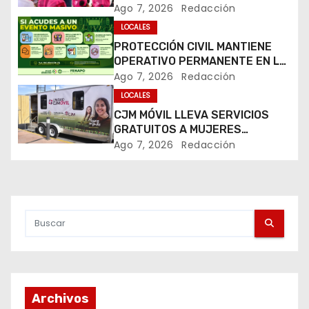
LLEVAN ESPERANZA A LA PILA
Ago 7, 2026
Redacción
c
LOCALES
i
PROTECCIÓN CIVIL MANTIENE
OPERATIVO PERMANENTE EN LA
ó
FENAPO 2026
Ago 7, 2026
Redacción
LOCALES
n
CJM MÓVIL LLEVA SERVICIOS
d
GRATUITOS A MUJERES
DURANTE LA FENAPO 2026
Ago 7, 2026
Redacción
e
e
n
t
r
Archivos
a