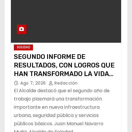
SOLEDAD
SEGUNDO INFORME DE
RESULTADOS, CON LOGROS QUE
HAN TRANSFORMADO LA VIDA
DE LOS SOLEDENSES: JUAN
Ago 7, 2026
Redacción
MANUEL NAVARRO
El Alcalde destacó que el segundo año de
trabajo plasmará una transformación
importante en nueva infraestructura
urbana, seguridad pública y servicios
públicos básicos. Juan Manuel Navarro
Muñiz, Alcalde de Soledad…