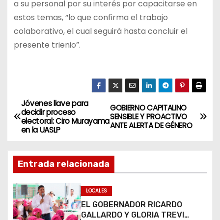
a su personal por su interés por capacitarse en
estos temas, “lo que confirma el trabajo
colaborativo, el cual seguirá hasta concluir el
presente trienio”.
Jóvenes llave para
N
GOBIERNO CAPITALINO
decidir proceso
SENSIBLE Y PROACTIVO
electoral: Ciro Murayama
a
ANTE ALERTA DE GÉNERO
en la UASLP
v
Entrada relacionada
e
g
LOCALES
EL GOBERNADOR RICARDO
a
GALLARDO Y GLORIA TREVI