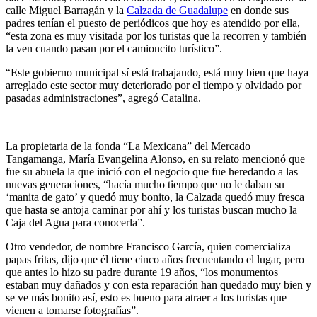
calle Miguel Barragán y la
Calzada de Guadalupe
en donde sus
padres tenían el puesto de periódicos que hoy es atendido por ella,
“esta zona es muy visitada por los turistas que la recorren y también
la ven cuando pasan por el camioncito turístico”.
“Este gobierno municipal sí está trabajando, está muy bien que haya
arreglado este sector muy deteriorado por el tiempo y olvidado por
pasadas administraciones”, agregó Catalina.
La propietaria de la fonda “La Mexicana” del Mercado
Tangamanga, María Evangelina Alonso, en su relato mencionó que
fue su abuela la que inició con el negocio que fue heredando a las
nuevas generaciones, “hacía mucho tiempo que no le daban su
‘manita de gato’ y quedó muy bonito, la Calzada quedó muy fresca
que hasta se antoja caminar por ahí y los turistas buscan mucho la
Caja del Agua para conocerla”.
Otro vendedor, de nombre Francisco García, quien comercializa
papas fritas, dijo que él tiene cinco años frecuentando el lugar, pero
que antes lo hizo su padre durante 19 años, “los monumentos
estaban muy dañados y con esta reparación han quedado muy bien y
se ve más bonito así, esto es bueno para atraer a los turistas que
vienen a tomarse fotografías”.