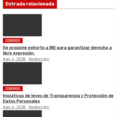
Entrada relacionada
v
e
g
a
CONGRESO
Se propone exhorto a INE para garantizar derecho a
c
libre expresión.
Ago 4, 2026
Redacción
i
ó
n
CONGRESO
d
Iniciativas de leyes de Transparencia y Protección de
Datos Personales
e
Ago 4, 2026
Redacción