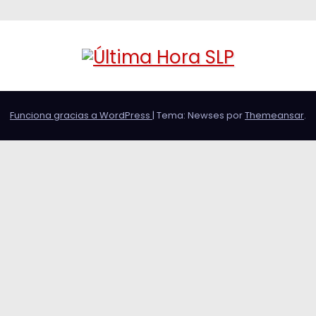
Funciona gracias a WordPress
|
Tema: Newses por
Themeansar
.