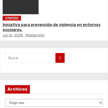
e
n
CONGRESO
t
Iniciativa para prevención de violencia en entornos
escolares.
r
Jul 14, 2026
Redacción
a
d
a
s
Archivos
A