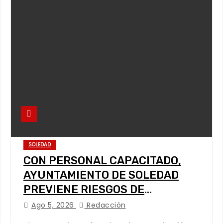
SOLEDAD
CON PERSONAL CAPACITADO,
AYUNTAMIENTO DE SOLEDAD
PREVIENE RIESGOS DE
CABLEADO ELÉCTRICO
Ago 5, 2026
Redacción