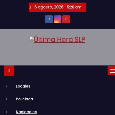
S
6 agosto, 2026
5:28 am
a
l
t
a
r
a
l
c
o
n
t
Locales
e
n
Policiaca
i
d
Nacionales