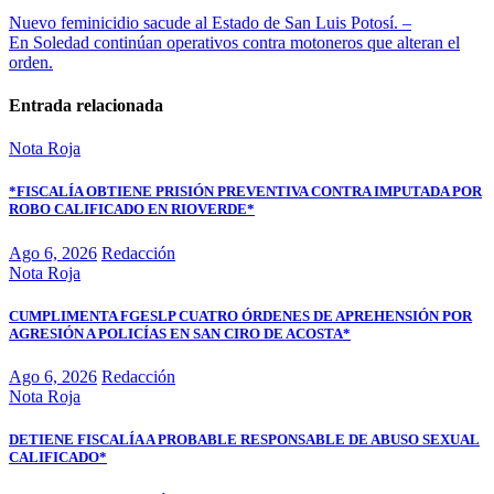
Nuevo feminicidio sacude al Estado de San Luis Potosí. –
En Soledad continúan operativos contra motoneros que alteran el
orden.
Entrada relacionada
Nota Roja
*FISCALÍA OBTIENE PRISIÓN PREVENTIVA CONTRA IMPUTADA POR
ROBO CALIFICADO EN RIOVERDE*
Ago 6, 2026
Redacción
Nota Roja
CUMPLIMENTA FGESLP CUATRO ÓRDENES DE APREHENSIÓN POR
AGRESIÓN A POLICÍAS EN SAN CIRO DE ACOSTA*
Ago 6, 2026
Redacción
Nota Roja
DETIENE FISCALÍA A PROBABLE RESPONSABLE DE ABUSO SEXUAL
CALIFICADO*