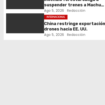
a
suspender trenes a Machu
c
Picchu
Ago 5, 2026
Redacción
INTERNACIONAL
i
China restringe exportación
drones hacia EE. UU.
ó
Ago 5, 2026
Redacción
n
d
e
e
n
t
r