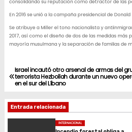
consolidando su reputación como detractor de las pol
En 2016 se unió a la campaña presidencial de Donald
Se atribuye a Miller el tono nacionalista y antiinmig
2017, así como el diseño de dos de las medidas más p
mayoría musulmana y la separación de familias de mi
Israel incautó otro arsenal de armas del g
N
terrorista Hezbollah durante un nuevo oper
a
en el sur del Líbano
v
Entrada relacionada
e
g
INTERNACIONAL
Incendio forestal obliga a