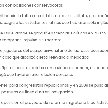
edios con posiciones conservadoras.
riticando la falta de patriotismo en su instituto, posicion
 exigía a los estudiantes latinos que hablasen solo inglés
 de Duke, donde se graduó en Ciencias Políticas en 2007 y
un temprano impulso a su carrera.
de jugadores del equipo universitario de lacrosse acusado
n caso que alcanzó cierta relevancia mediática.
 figuras controvertidas como Richard Spencer, un conoc
egó que tuvieran una relación cercana.
es para congresistas republicanos y en 2009 se puso al 
 posturas de línea dura en inmigración.
 la oposición al proyecto de reforma migratoria bipartidista