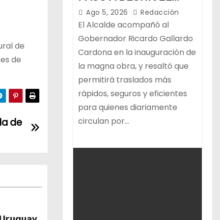
CIRCUITO POTOSÍ QUE
Ago 5, 2026
Redacción
MEJORA LA
El Alcalde acompañó al
MOVILIDAD
Gobernador Ricardo Gallardo
ural de
Cardona en la inauguración de
METROPOLITANA
ses de
la magna obra, y resaltó que
permitirá traslados más
rápidos, seguros y eficientes
para quienes diariamente
circulan por…
da de
 Uruguay,