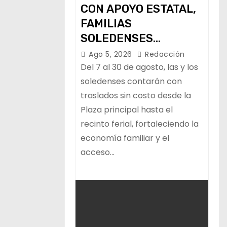
CON APOYO ESTATAL,
FAMILIAS
SOLEDENSES
CONTARÁN CON
Ago 5, 2026
Redacción
TRANSPORTE
Del 7 al 30 de agosto, las y los
GRATUITO A LA
soledenses contarán con
traslados sin costo desde la
FENAPO
Plaza principal hasta el
recinto ferial, fortaleciendo la
economía familiar y el
acceso…