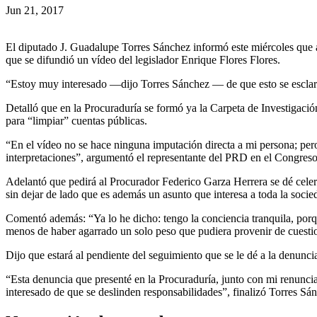
Jun 21, 2017
El diputado J. Guadalupe Torres Sánchez informó este miércoles que ay
que se difundió un vídeo del legislador Enrique Flores Flores.
“Estoy muy interesado —dijo Torres Sánchez — de que esto se esclarezc
Detalló que en la Procuraduría se formó ya la Carpeta de Investigación
para “limpiar” cuentas públicas.
“En el vídeo no se hace ninguna imputación directa a mi persona; pe
interpretaciones”, argumentó el representante del PRD en el Congreso
Adelantó que pedirá al Procurador Federico Garza Herrera se dé celerid
sin dejar de lado que es además un asunto que interesa a toda la socie
Comentó además: “Ya lo he dicho: tengo la conciencia tranquila, po
menos de haber agarrado un solo peso que pudiera provenir de cuestion
Dijo que estará al pendiente del seguimiento que se le dé a la denunc
“Esta denuncia que presenté en la Procuraduría, junto con mi renuncia
interesado de que se deslinden responsabilidades”, finalizó Torres Sá