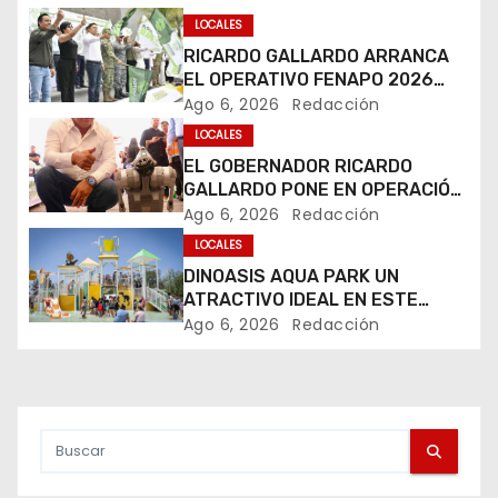
g
LOCALES
RICARDO GALLARDO ARRANCA
a
EL OPERATIVO FENAPO 2026
PARA GARANTIZAR LA
Ago 6, 2026
Redacción
c
SEGURIDAD DE MÁS DE 9
LOCALES
MILLONES DE VISITANTES
i
EL GOBERNADOR RICARDO
GALLARDO PONE EN OPERACIÓN
ó
LOS PRIMEROS CUATRO PERROS
Ago 6, 2026
Redacción
ROBOT
LOCALES
n
DINOASIS AQUA PARK UN
d
ATRACTIVO IDEAL EN ESTE
VERANO
Ago 6, 2026
Redacción
e
e
n
t