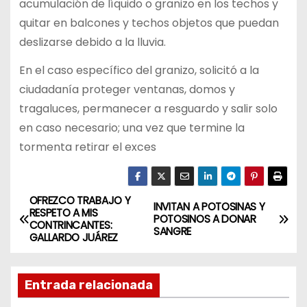
acumulación de líquido o granizo en los techos y
quitar
en balcones y techos objetos que puedan
deslizarse debido a la lluvia.
En el caso específico del granizo, solicitó a la
ciudadanía proteger ventanas,
domos y
tragaluces, permanecer a resguardo y salir solo
en caso necesario;
una vez que termine la
tormenta retirar el exces
OFREZCO TRABAJO Y
N
INVITAN A POTOSINAS Y
RESPETO A MIS
POTOSINOS A DONAR
CONTRINCANTES:
a
SANGRE
GALLARDO JUÁREZ
v
Entrada relacionada
e