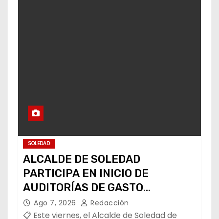
SOLEDAD
ALCALDE DE SOLEDAD
PARTICIPA EN INICIO DE
AUDITORÍAS DE GASTO
FEDERALIZADO 📝
Ago 7, 2026
Redacción
📋 Este viernes, el Alcalde de Soledad de