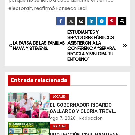
electoral”, reafirmó Fonseca Leal.
ESTUDIANTES Y
N
SERVIDORES PÚBLICOS
LA FARSA DE LAS FAMILIAS
ASISTIERON A LA
a
NAVA Y STEVENS.
CONFERENCIA “SEPARA,
RECICLA Y MEJORA TU
v
ENTORNO”
e
Entrada relacionada
g
a
LOCALES
EL GOBERNADOR RICARDO
c
GALLARDO Y GLORIA TREVI
LLEVAN ESPERANZA A LA PILA
Ago 7, 2026
Redacción
i
LOCALES
PROTECCIÓN CIVIL MANTIENE