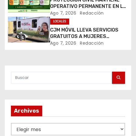
ó
OPERATIVO PERMANENTE EN LA
n
FENAPO 2026
Ago 7, 2026
Redacción
LOCALES
d
CJM MÓVIL LLEVA SERVICIOS
GRATUITOS A MUJERES
e
DURANTE LA FENAPO 2026
Ago 7, 2026
Redacción
e
n
t
r
a
Archivos
d
A
a
r