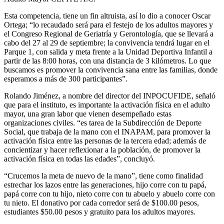
Esta competencia, tiene un fin altruista,
así lo dio a conocer Oscar
Ortega; “
lo recaudado será para el festejo de los adultos mayores y
el Congreso Regional de Geriatría y Gerontología, que se llevará a
cabo del 27 al 29 de septiembre; la convivencia tendrá lugar en el
Parque 1, con salida y meta frente a la Unidad Deportiva Infantil a
partir de las 8:00 horas
, con una
distancia de 3 kilómetros
. Lo que
buscamos es promover la convivencia sana entre las familias, donde
esperamos a más de 300 participantes”
.
Rolando Jiménez, a nombre del director del INPOCUFIDE, señaló
que para el instituto, es importante la activación física en el adulto
mayor, una gran labor que vienen desempeñado estas
organizaciones civiles. “es tarea de la
Subdirección de Deporte
Social, que trabaja de la mano con el INAPAM, para promover la
activación física entre las personas de la tercera edad; además de
concientizar
y hacer reflexionar
a la población, de promo
ver
la
activación física en todas las edades
”, concluyó.
“Crucemos la meta de nuevo de la mano”, tiene como finalidad
estrechar los lazos entre las generaciones, hijo corre con tu papá,
papá corre con tu hijo, nieto corre con tu abuelo y abuelo corre con
tu nieto. El donativo por cada corredor será de $100.00 pesos,
estudiantes $50.00 pesos y gratuito para los adultos mayores.