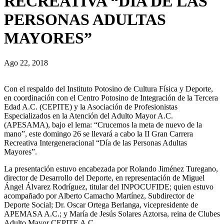
RECREATIVA “DÍA DE LAS
PERSONAS ADULTAS
MAYORES”
Ago 22, 2018
Con el respaldo del Instituto Potosino de Cultura Física y Deporte,
en coordinación con el Centro Potosino de Integración de la Tercera
Edad A.C. (CEPITE) y la Asociación de Profesionistas
Especializados en la Atención del Adulto Mayor A.C.
(APESAMA),
bajo el lema: “Crucemos la meta de nuevo de la
mano”,
este domingo
26
se llevará a cabo la II Gran Carrera
Recreativa Intergeneracional
“Día de las Personas Adultas
Mayores”.
La presentación estuvo encabezada por Rolando Jiménez Turegano,
director de Desarrollo del Deporte, en representación de Miguel
Ángel Álvarez Rodríguez, titular del INPOCUFIDE; quien estuvo
acompañado por Alberto Camacho Martínez, Subdirector de
Deporte Social; Dr. Oscar Ortega Berlanga, vicepresidente de
APEMASA A.C.; y María de Jesús Solares Aztorsa, reina de Clubes
Adulto Mayor CEPITE A.C.