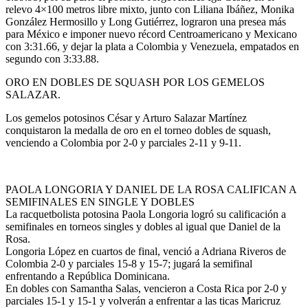
relevo 4×100 metros libre mixto, junto con Liliana Ibáñez, Monika
González Hermosillo y Long Gutiérrez, lograron una presea más
para México e imponer nuevo récord Centroamericano y Mexicano
con 3:31.66, y dejar la plata a Colombia y Venezuela, empatados en
segundo con 3:33.88.
ORO EN DOBLES DE SQUASH POR LOS GEMELOS
SALAZAR.
Los gemelos potosinos César y Arturo Salazar Martínez
conquistaron la medalla de oro en el torneo dobles de squash,
venciendo a Colombia por 2-0 y parciales 2-11 y 9-11.
PAOLA LONGORIA Y DANIEL DE LA ROSA CALIFICAN A
SEMIFINALES EN SINGLE Y DOBLES
La racquetbolista potosina Paola Longoria logró su calificación a
semifinales en torneos singles y dobles al igual que Daniel de la
Rosa.
Longoria López en cuartos de final, venció a Adriana Riveros de
Colombia 2-0 y parciales 15-8 y 15-7; jugará la semifinal
enfrentando a República Dominicana.
En dobles con Samantha Salas, vencieron a Costa Rica por 2-0 y
parciales 15-1 y 15-1 y volverán a enfrentar a las ticas Maricruz