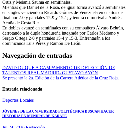
Ortiz y Melania Sauma en semifinales.
Mientras que Daniel de la Rosa, de igual forma avanzó a semifinales
en singles venciendo a Ricardo Gómez de Venezuela en cuartos de
final por 2-0 y parciales 15-9 y 15-1; y tendrá como rival a Andrés
Acuña de Costa Rica.
En dobles avanzó en semifinales con su compañero Álvaro Beltrán,
derrotando a la dupla hondureña integrada por Carlos Medrano y
Sergio Ortega 2-0 y parciales 15-4 y 15-3. Enfrentarán a los
dominicanos Luis Pérez y Ramón De León.
Navegación de entradas
DAVID DUQUE A CAMPAMENTO DE DETECCIÓN DE
TALENTOS REAL MADRID- GUSTAVO AYÓN
Se presentó la 2a. Edición de la Carrera Atlética de la Cruz Roja.
Entrada relacionada
Deportes
Locales
JÓVENES DE LA UNIVERSIDAD POLITÉCNICA BUSCAN HACER
HISTORIA EN MUNDIAL DE KARATE
Jul 24, 2026
Redacción