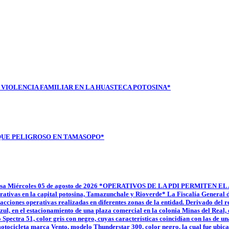
VIOLENCIA FAMILIAR EN LA HUASTECA POTOSINA*
QUE PELIGROSO EN TAMASOPO*
de prensa Miércoles 05 de agosto de 2026 *OPERATIVOS DE LA PDI PER
ivas en la capital potosina, Tamazunchale y Rioverde* La Fiscalía General del
e acciones operativas realizadas en diferentes zonas de la entidad. Derivado del
ul, en el estacionamiento de una plaza comercial en la colonia Minas del Real, d
pectra 51, color gris con negro, cuyas características coincidían con las de u
otocicleta marca Vento, modelo Thunderstar 300, color negro, la cual fue ubica