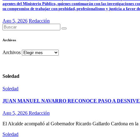
agentes del Ministerio Público, quienes continuarán con las investigaciones co
su compromiso de trabajar con probidad, profesionalismo y justicia a favor d
Ago 5, 2026
Redacción
Archivos
Archivos
Soledad
Soledad
JUAN MANUEL NAVARRO RECONOCE PASO A DESNIVE
Ago 5, 2026
Redacción
El Alcalde acompañó al Gobernador Ricardo Gallardo Cardona en la ina
Soledad