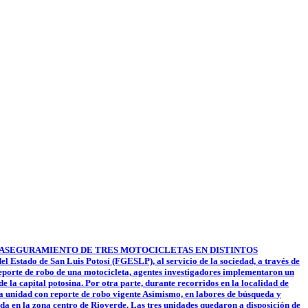
MITEN EL ASEGURAMIENTO DE TRES MOTOCICLETAS EN DISTINTOS
 Estado de San Luis Potosí (FGESLP), al servicio de la sociedad, a través de
 reporte de robo de una motocicleta, agentes investigadores implementaron un
e la capital potosina. Por otra parte, durante recorridos en la localidad de
na unidad con reporte de robo vigente Asimismo, en labores de búsqueda y
da en la zona centro de Rioverde. Las tres unidades quedaron a disposición de