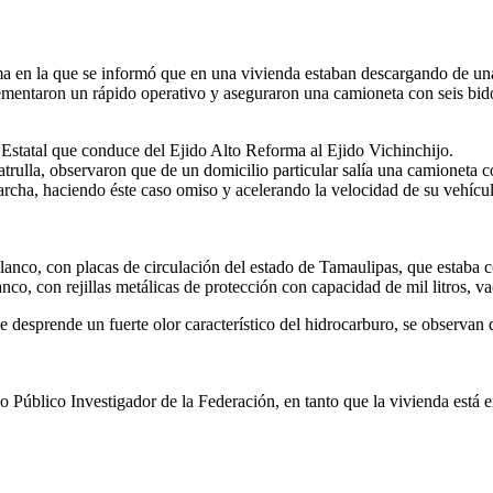
n la que se informó que en una vivienda estaban descargando de una c
ementaron un rápido operativo y aseguraron una camioneta con seis bid
a Estatal que conduce del Ejido Alto Reforma al Ejido Vichinchijo.
trulla, observaron que de un domicilio particular salía una camioneta co
 marcha, haciendo éste caso omiso y acelerando la velocidad de su vehíc
anco, con placas de circulación del estado de Tamaulipas, que estaba co
nco, con rejillas metálicas de protección con capacidad de mil litros, va
se desprende un fuerte olor característico del hidrocarburo, se observan 
io Público Investigador de la Federación, en tanto que la vivienda está 