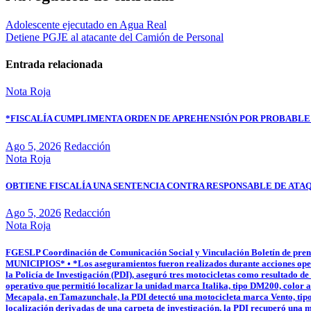
Adolescente ejecutado en Agua Real
Detiene PGJE al atacante del Camión de Personal
Entrada relacionada
Nota Roja
*FISCALÍA CUMPLIMENTA ORDEN DE APREHENSIÓN POR PROBABLE 
Ago 5, 2026
Redacción
Nota Roja
OBTIENE FISCALÍA UNA SENTENCIA CONTRA RESPONSABLE DE ATA
Ago 5, 2026
Redacción
Nota Roja
FGESLP Coordinación de Comunicación Social y Vinculación Boletín 
MUNICIPIOS* • *Los aseguramientos fueron realizados durante acciones operat
la Policía de Investigación (PDI), aseguró tres motocicletas como resultado d
operativo que permitió localizar la unidad marca Italika, tipo DM200, color az
Mecapala, en Tamazunchale, la PDI detectó una motocicleta marca Vento, tipo S
localización derivadas de una carpeta de investigación, la PDI recuperó una m