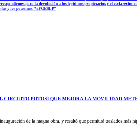
rrespondientes para la devolución a los legítimos propietarios y el esclarecimie
e las y los potosinos. *#FGESLP*
L CIRCUITO POTOSÍ QUE MEJORA LA MOVILIDAD ME
uguración de la magna obra, y resaltó que permitirá traslados más ráp