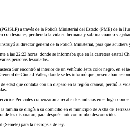
JSLP) a través de la Policía Ministerial del Estado (PME) de la Huaste
on con lesiones, perdiendo la vida su hermana y sobrina cuando viajaba
struyó al director general de la Policía Ministerial, para que acudiera y
nte a las 22:23 horas, donde se informaba que en la carretera estatal 
varias personas lesionadas.
asteca Sur encontró al interior de un vehículo Jetta color negro, en el 
l General de Ciudad Valles, donde se les informó que presentaban lesio
 edad que contaba con un disparo en la región craneal, perdió la vida 
das.
 Servicios Periciales comenzaron a recabar los indicios en el lugar donde
la familia se dirigía a su domicilio en el municipio de Axtla de Terrazas
onde les dispararon, para después huir con rumbo desconocido.
l (Semele) para la necropsia de ley.