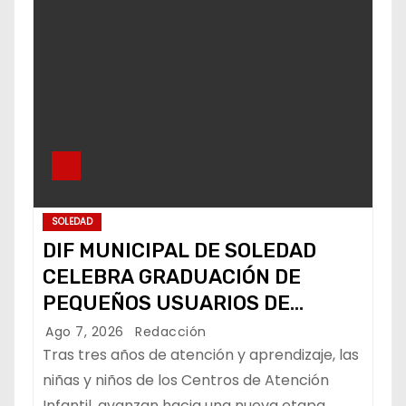
SOLEDAD
DIF MUNICIPAL DE SOLEDAD
CELEBRA GRADUACIÓN DE
PEQUEÑOS USUARIOS DE
ESTANCIAS “CAPULLITOS 1 Y 2”
Ago 7, 2026
Redacción
Tras tres años de atención y aprendizaje, las
niñas y niños de los Centros de Atención
Infantil, avanzan hacia una nueva etapa