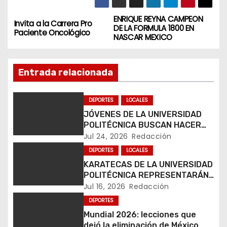
ENRIQUE REYNA CAMPEON
N
Invita a la Carrera Pro
DE LA FORMULA 1800 EN
Paciente Oncológico
NASCAR MEXICO
a
v
Entrada relacionada
e
DEPORTES
LOCALES
g
JÓVENES DE LA UNIVERSIDAD
POLITÉCNICA BUSCAN HACER
a
HISTORIA EN MUNDIAL DE
Jul 24, 2026
Redacción
KARATE
c
DEPORTES
LOCALES
KARATECAS DE LA UNIVERSIDAD
i
POLITÉCNICA REPRESENTARÁN
A MÉXICO EN RUMANÍA
Jul 16, 2026
Redacción
ó
DEPORTES
n
Mundial 2026: lecciones que
dejó la eliminación de México