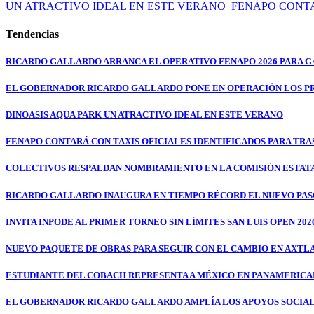
UN ATRACTIVO IDEAL EN ESTE VERANO
FENAPO CONTA
Tendencias
RICARDO GALLARDO ARRANCA EL OPERATIVO FENAPO 2026 PARA GA
EL GOBERNADOR RICARDO GALLARDO PONE EN OPERACIÓN LOS P
DINOASIS AQUA PARK UN ATRACTIVO IDEAL EN ESTE VERANO
FENAPO CONTARÁ CON TAXIS OFICIALES IDENTIFICADOS PARA TR
COLECTIVOS RESPALDAN NOMBRAMIENTO EN LA COMISIÓN ESTATA
RICARDO GALLARDO INAUGURA EN TIEMPO RÉCORD EL NUEVO PASO
INVITA INPODE AL PRIMER TORNEO SIN LÍMITES SAN LUIS OPEN 202
NUEVO PAQUETE DE OBRAS PARA SEGUIR CON EL CAMBIO EN AXTL
ESTUDIANTE DEL COBACH REPRESENTA A MÉXICO EN PANAMERICA
EL GOBERNADOR RICARDO GALLARDO AMPLÍA LOS APOYOS SOCIALES