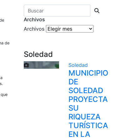
Archivos
 de
Archivos
ma de
Soledad
Soledad
MUNICIPIO
la
DE
s.
SOLEDAD
 que
PROYECTA
SU
RIQUEZA
TURÍSTICA
EN LA