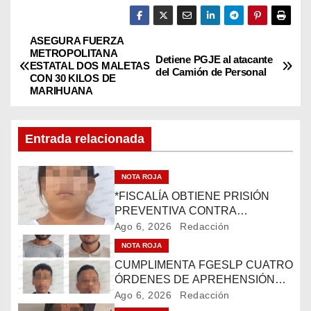
ASEGURA FUERZA
N
METROPOLITANA
Detiene PGJE al atacante
ESTATAL DOS MALETAS
a
del Camión de Personal
CON 30 KILOS DE
MARIHUANA
v
e
Entrada relacionada
g
NOTA ROJA
a
*FISCALÍA OBTIENE PRISIÓN
PREVENTIVA CONTRA
c
IMPUTADA POR ROBO
Ago 6, 2026
Redacción
CALIFICADO EN RIOVERDE*
i
NOTA ROJA
CUMPLIMENTA FGESLP CUATRO
ó
ÓRDENES DE APREHENSIÓN
POR AGRESIÓN A POLICÍAS EN
Ago 6, 2026
Redacción
SAN CIRO DE ACOSTA*