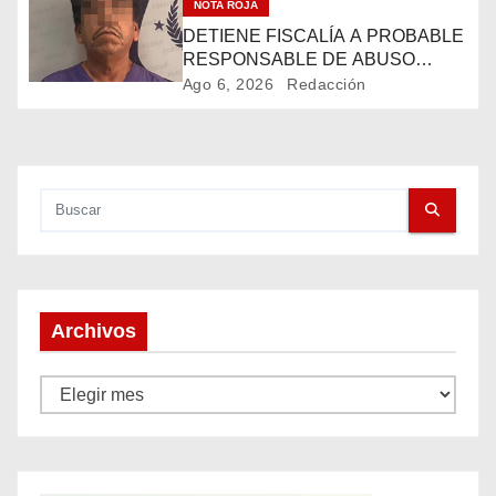
n
NOTA ROJA
DETIENE FISCALÍA A PROBABLE
d
RESPONSABLE DE ABUSO
SEXUAL CALIFICADO*
e
Ago 6, 2026
Redacción
e
n
t
r
a
Archivos
d
A
a
r
c
s
h