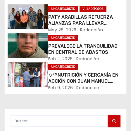
g
UNCATEGORIZED
VILLADEPOZOS
PATY ARADILLAS REFUERZA
a
ALIANZAS PARA LLEVAR
CULTURA A TODO VILLA DE
May 28, 2026
Redacción
c
POZOS
UNCATEGORIZED
i
PREVALECE LA TRANQUILIDAD
EN CENTRAL DE ABASTOS
ó
Feb 11, 2026
Redacción
UNCATEGORIZED
n
🥚💚NUTRICIÓN Y CERCANÍA EN
d
ACCIÓN CON JUAN MANUEL
NAVARRO
Feb 9, 2026
Redacción
e
e
n