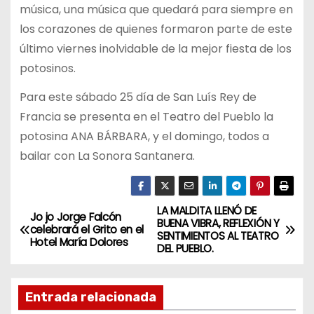
música, una música que quedará para siempre en
los corazones de quienes formaron parte de este
último viernes inolvidable de la mejor fiesta de los
potosinos.
Para este sábado 25 día de San Luís Rey de
Francia se presenta en el Teatro del Pueblo la
potosina ANA BÁRBARA, y el domingo, todos a
bailar con La Sonora Santanera.
LA MALDITA LLENÓ DE
N
Jo jo Jorge Falcón
BUENA VIBRA, REFLEXIÓN Y
celebrará el Grito en el
SENTIMIENTOS AL TEATRO
a
Hotel María Dolores
DEL PUEBLO.
v
Entrada relacionada
e