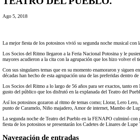
TEATRO DEL PUEBLO.
Ago 5, 2018
La mejor fiesta de los potosinos vivió su segunda noche musical con l
Los Socios del Ritmo llegaron a la Feria Nacional Potosina y le pusier
mayores acudieron a la cita con la agrupación que los hizo volver el 
Con sus singulares temas que en su momento enamoraron y siguen enam
décadas han hecho de esta agrupación una de las preferidas dentro de
Los Socios del Ritmo a lo largo de 56 años para ser exactos, tanto e
gusto del público que los disfrutó en la explanada del Teatro del Pueb
Así los potosinos gozaron al ritmo de temas como; Llorar, Lero Lero,
punto de Caramelo, Niño majadero, Amor de internet, Mambo de Lup
La segunda noche de Teatro del Pueblo en la FENAPO culminó con gra
fiesta de los potosinos se presentarán los Cadetes de Linares de Lupe T
Navegación de entradas