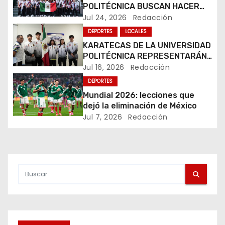
c
POLITÉCNICA BUSCAN HACER
HISTORIA EN MUNDIAL DE
Jul 24, 2026
Redacción
i
KARATE
DEPORTES
LOCALES
ó
KARATECAS DE LA UNIVERSIDAD
POLITÉCNICA REPRESENTARÁN
n
A MÉXICO EN RUMANÍA
Jul 16, 2026
Redacción
DEPORTES
d
Mundial 2026: lecciones que
dejó la eliminación de México
e
Jul 7, 2026
Redacción
e
n
t
r
a