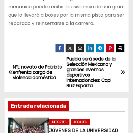
mecánico puede recibir la asistencia de una grúa
que lo llevará a boxes por la misma pista para ser
reparado y reinsertarse a la carrera.
Puebla será sede de la
N
Selección Mexicana y
NFL: novato de Patriots
grandes eventos
a
enfrenta cargo de
deportivos
violencia doméstica
internacionales: Capi
v
Ruiz Esparza
e
Entrada relacionada
g
a
DEPORTES
LOCALES
JÓVENES DE LA UNIVERSIDAD