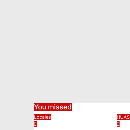
You missed
Locales
HUA