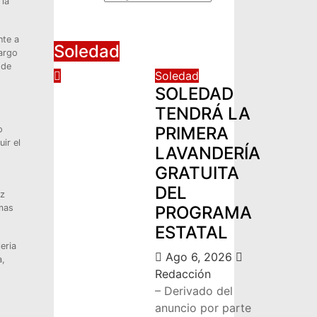
 la
nte a
Soledad
cargo
 de
Soledad
SOLEDAD
TENDRÁ LA
PRIMERA
o
ir el
LAVANDERÍA
GRATUITA
DEL
oz
amas
PROGRAMA
ESTATAL
eria
Ago 6, 2026
a,
Redacción
– Derivado del
anuncio por parte