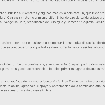
Economía y Comercio (ASEC) de la Facultad de Economía de la UASLP, con
ra cubrir los 5 kilómetros y algunos más en la caminata 3K, que inició fre
da V. Carranza y retornó al mismo sitio. El banderazo de salida estuvo a 
ora Evangelina Cruz, responsable del Albergue y Comedor “Sagrada Familia
s salieron con todo entusiasmo a completar la respectiva distancia, siend
que se preocuparon porque todo saliera correctamente y así fue, al conclu
endimiento, fue una convivencia, y aunque no faltó aquel que imprimió vel
ubo ganadores y solo se reconoció a los diez primeros lugares de ambas r
rra, acompañada de la vicepresidenta María José Domínguez y tesorera Val
ñoz Remolina, agradeció el apoyo y participación de la comunidad atlétic
e se sumaron a esta causa altruista.