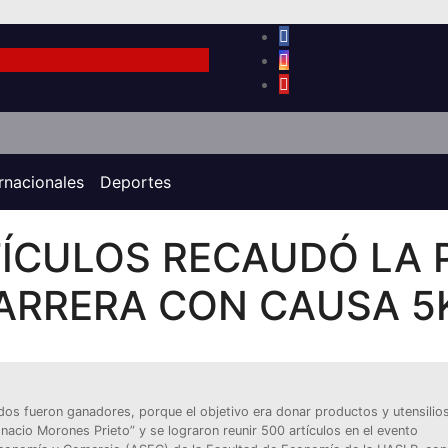
ernacionales
Deportes
TÍCULOS RECAUDÓ LA 
CARRERA CON CAUSA 5
dos fueron ganadores, porque el objetivo era donar productos y utensilio
Ignacio Morones Prieto” y se lograron reunir 500 artículos en el evento