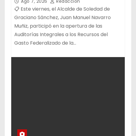
FEDERALIZADO 📝
Ago 7, 2026
Redacción
📋 Este viernes, el Alcalde de Soledad de
Graciano Sánchez, Juan Manuel Navarro
Muñiz, participó en la apertura de las
Auditorías Integrales a los Recursos del
Gasto Federalizado de la…