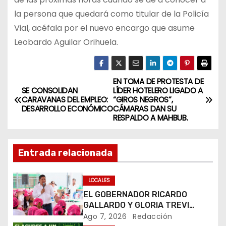
la persona que quedará como titular de la Policía
Vial, acéfala por el nuevo encargo que asume
Leobardo Aguilar Orihuela.
EN TOMA DE PROTESTA DE
N
SE CONSOLIDAN
LÍDER HOTELERO LIGADO A
CARAVANAS DEL EMPLEO:
“GIROS NEGROS”,
a
DESARROLLO ECONÓMICO
CÁMARAS DAN SU
RESPALDO A MAHBUB.
v
e
Entrada relacionada
g
LOCALES
a
EL GOBERNADOR RICARDO
GALLARDO Y GLORIA TREVI
c
LLEVAN ESPERANZA A LA PILA
Ago 7, 2026
Redacción