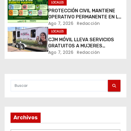
i
LOCALES
PROTECCIÓN CIVIL MANTIENE
ó
OPERATIVO PERMANENTE EN LA
FENAPO 2026
Ago 7, 2026
Redacción
n
LOCALES
CJM MÓVIL LLEVA SERVICIOS
d
GRATUITOS A MUJERES
DURANTE LA FENAPO 2026
e
Ago 7, 2026
Redacción
e
n
t
r
a
Archivos
d