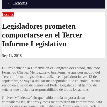
Deportes
Locales
Legisladores prometen
comportarse en el Tercer
Informe Legislativo
Sep 11, 2018
El Presidente de la Dire
ctiva en el Congreso del Estado, diputado
Fernando Chávez Méndez,
negó tajantemente que con motivo
del
T
ercer
I
nforme
L
egislativo a realizarse el próximo jueves 13
de
septiembre
, se vaya a utilizar más seguridad que
en
cualquier otra
sesión en el salón de plenos del
P
oder
L
egislativo, al tiempo de
señalar que apela a la responsabilidad de todos los actores.
Chávez Méndez señaló que habló
con la mayoría de sus
compañeros legisladores y estos manifestaron un compromiso para
comportarse con respeto a la institución, “confío en que suceda lo