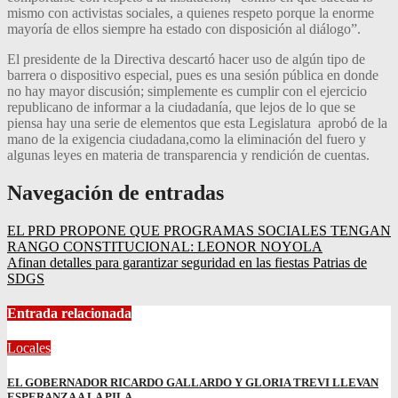
mismo con activistas sociales, a quienes respeto porque la enorme
mayoría de ellos siempre ha estad
o con disposición al diálogo”.
El presidente de la
D
irectiva descartó hacer uso de algún tipo de
barrera o dispositivo especial
,
pues es una sesión pública
en donde
no hay mayor discusión;
simplemente es cumplir con el ejercicio
republicano de informar a la ciudadanía, que lejos de lo que se
piensa hay u
na serie de elementos que esta L
egislatura aprobó de la
mano de la exigencia ciudadana
,
como la eliminación del fuero y
algunas leyes en materia de transparencia y rendición de cuentas.
Navegación de entradas
EL PRD PROPONE QUE PROGRAMAS SOCIALES TENGAN
RANGO CONSTITUCIONAL: LEONOR NOYOLA
Afinan detalles para garantizar seguridad en las fiestas Patrias de
SDGS
Entrada relacionada
Locales
EL GOBERNADOR RICARDO GALLARDO Y GLORIA TREVI LLEVAN
ESPERANZA A LA PILA