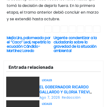
tomó la decisión de dejarlo fuera. En la primera
etapa, el tramo anterior debió concluir en marzo
y se extendió hasta octubre.
Mejía Lira, palomeado por
Urgente concientizar a la
N
el “Caco” Leal, repetiría la
ciudadanía sobre la
ecuación Cándido-
gravedad de la situación
a
Martínez Loredo
ambiental
v
Entrada relacionada
e
g
LOCALES
EL GOBERNADOR RICARDO
a
GALLARDO Y GLORIA TREVI
LLEVAN ESPERANZA A LA PILA
Ago 7, 2026
Redacción
c
LOCALES