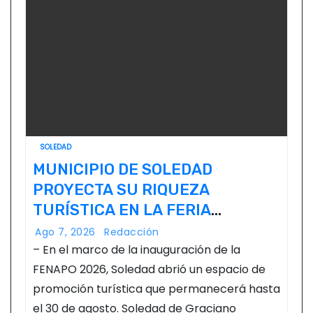
SOLEDAD
MUNICIPIO DE SOLEDAD
PROYECTA SU RIQUEZA
TURÍSTICA EN LA FERIA
NACIONAL POTOSINA
Ago 7, 2026
Redacción
– En el marco de la inauguración de la
FENAPO 2026, Soledad abrió un espacio de
promoción turística que permanecerá hasta
el 30 de agosto. Soledad de Graciano