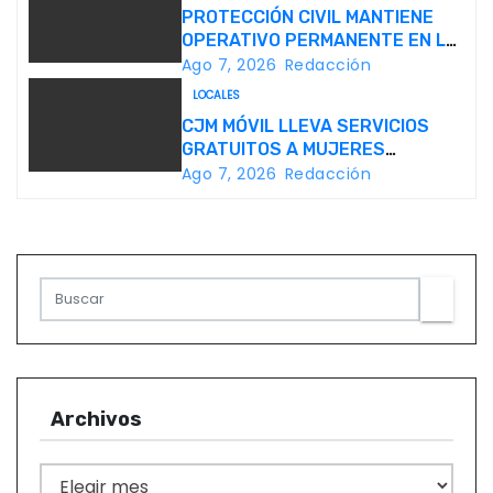
i
PROTECCIÓN CIVIL MANTIENE
OPERATIVO PERMANENTE EN LA
ó
FENAPO 2026
Ago 7, 2026
Redacción
LOCALES
n
CJM MÓVIL LLEVA SERVICIOS
d
GRATUITOS A MUJERES
DURANTE LA FENAPO 2026
Ago 7, 2026
Redacción
e
e
n
t
r
Archivos
a
d
A