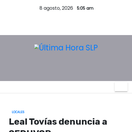
S
8 agosto, 2026
5:05 am
a
l
t
a
r
a
l
c
o
n
t
e
n
LOCALES
i
Leal Tovías denuncia a
d