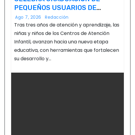
PEQUEÑOS USUARIOS DE
ESTANCIAS “CAPULLITOS 1 Y 2”
Ago 7, 2026
Redacción
Tras tres años de atención y aprendizaje, las
niñas y niños de los Centros de Atención
Infantil, avanzan hacia una nueva etapa
educativa, con herramientas que fortalecen
su desarrollo y…