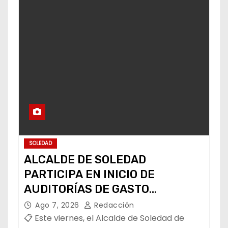
SOLEDAD
ALCALDE DE SOLEDAD
PARTICIPA EN INICIO DE
AUDITORÍAS DE GASTO
FEDERALIZADO 📝
Ago 7, 2026
Redacción
📋 Este viernes, el Alcalde de Soledad de