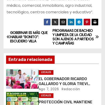
médico, comercial, inmobiliario, agro industrial,
tecnológico, centros comerciales y educativo”.
PROGRAMAS DE BACHEO
N
GOBERNAR ES MÁS QUE
Y LIMPIEZA DE LA CIUDAD
HABLAR “BONITO”:
SON AJENOS A PARTIDOS
a
ESCUDERO VILLA
Y CAMPAÑAS
v
Entrada relacionada
e
g
LOCALES
EL GOBERNADOR RICARDO
a
GALLARDO Y GLORIA TREVI
LLEVAN ESPERANZA A LA PILA
Ago 7, 2026
Redacción
c
LOCALES
i
PROTECCIÓN CIVIL MANTIENE