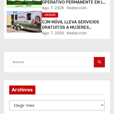
OPERATIVO PERMANENTE EN LA
ó
FENAPO 2026
Ago 7, 2026
Redacción
LOCALES
n
CJM MÓVIL LLEVA SERVICIOS
d
GRATUITOS A MUJERES
DURANTE LA FENAPO 2026
Ago 7, 2026
Redacción
e
e
n
t
r
Archivos
a
d
A
r