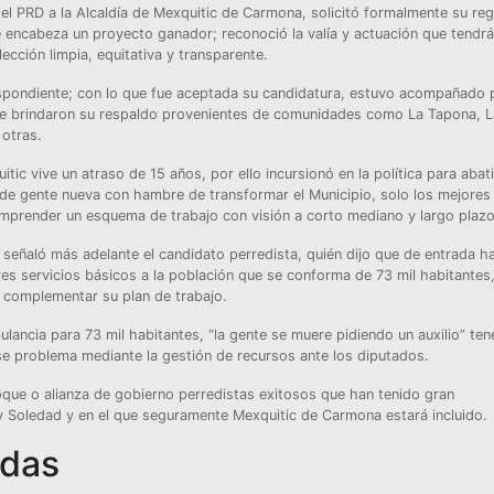
l PRD a la Alcaldía de Mexquitic de Carmona, solicitó formalmente su reg
ue encabeza un proyecto ganador; reconoció la valía y actuación que tendrá
ección limpia, equitativa y transparente.
espondiente; con lo que fue aceptada su candidatura, estuvo acompañado 
s que brindaron su respaldo provenientes de comunidades como La Tapona, 
 otras.
itic vive un atraso de 15 años, por ello incursionó en la política para abati
de gente nueva con hambre de transformar el Municipio, solo los mejores
emprender un esquema de trabajo con visión a corto mediano y largo plazo
 señaló más adelante el candidato perredista, quién dijo que de entrada h
s servicios básicos a la población que se conforma de 73 mil habitantes,
 complementar su plan de trabajo.
ulancia para 73 mil habitantes, “la gente se muere pidiendo un auxilio” te
e problema mediante la gestión de recursos ante los diputados.
oque o alianza de gobierno perredistas exitosos que han tenido gran
y Soledad y en el que seguramente Mexquitic de Carmona estará incluido.
adas