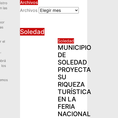
Archivos
istro
n las
Archivos
por
Las
Soledad
Soledad
r el
MUNICIPIO
,
DE
SOLEDAD
abrá
 los
PROYECTA
SU
nemos
RIQUEZA
TURÍSTICA
EN LA
FERIA
NACIONAL