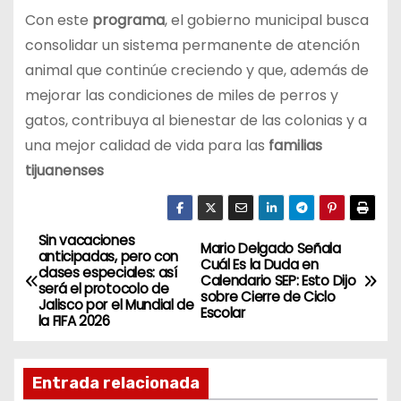
Con este
programa
, el gobierno municipal busca
consolidar un sistema permanente de atención
animal que continúe creciendo y que, además de
mejorar las condiciones de miles de perros y
gatos, contribuya al bienestar de las colonias y a
una mejor calidad de vida para las
familias
tijuanenses
Sin vacaciones
N
Mario Delgado Señala
anticipadas, pero con
Cuál Es la Duda en
clases especiales: así
a
Calendario SEP: Esto Dijo
será el protocolo de
sobre Cierre de Ciclo
Jalisco por el Mundial de
Escolar
v
la FIFA 2026
e
Entrada relacionada