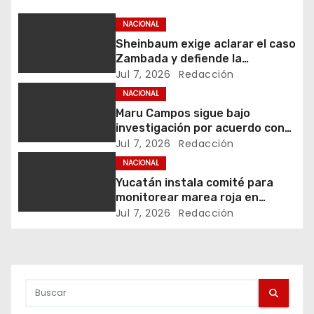
g
a
NACIONAL
Sheinbaum exige aclarar el caso
c
Zambada y defiende la
soberanía
Jul 7, 2026
Redacción
i
NACIONAL
ó
Maru Campos sigue bajo
investigación por acuerdo con
n
agencias de EU
Jul 7, 2026
Redacción
NACIONAL
d
Yucatán instala comité para
monitorear marea roja en
e
vacaciones
Jul 7, 2026
Redacción
e
n
t