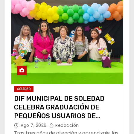
SOLEDAD
DIF MUNICIPAL DE SOLEDAD
CELEBRA GRADUACIÓN DE
PEQUEÑOS USUARIOS DE
ESTANCIAS “CAPULLITOS 1 Y 2”
Ago 7, 2026
Redacción
Tras tres años de atención y aprendizaje, las