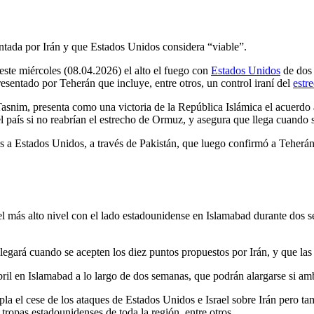
ntada por Irán y que Estados Unidos considera “viable”.
ste miércoles (08.04.2026) el alto el fuego con
Estados Unidos
de dos 
resentado por Teherán que incluye, entre otros, un control iraní del
estr
asnim, presenta como una victoria de la República Islámica el acuerdo a
el país si no reabrían el estrecho de Ormuz, y asegura que llega cuando
s a Estados Unidos, a través de Pakistán, que luego confirmó a Teherá
l más alto nivel con el lado estadounidense en Islamabad durante dos s
llegará cuando se acepten los diez puntos propuestos por Irán, y que las 
bril en Islamabad a lo largo de dos semanas, que podrán alargarse si am
a el cese de los ataques de Estados Unidos e Israel sobre Irán pero tam
s tropas estadounidenses de toda la región, entre otros.