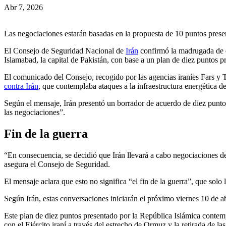
Abr 7, 2026
Las negociaciones estarán basadas en la propuesta de 10 puntos prese
El Consejo de Seguridad Nacional de
Irán
confirmó la madrugada de e
Islamabad, la capital de Pakistán, con base a un plan de diez puntos p
El comunicado del Consejo, recogido por las agencias iraníes Fars y T
contra Irán
, que contemplaba ataques a la infraestructura energética d
Según el mensaje, Irán presentó un borrador de acuerdo de diez punto
las negociaciones”.
Fin de la guerra
“En consecuencia, se decidió que Irán llevará a cabo negociaciones de
asegura el Consejo de Seguridad.
El mensaje aclara que esto no significa “el fin de la guerra”, que solo 
Según Irán, estas conversaciones iniciarán el próximo viernes 10 de a
Este plan de diez puntos presentado por la República Islámica contempl
con el Ejército iraní a través del estrecho de Ormuz y la retirada de la