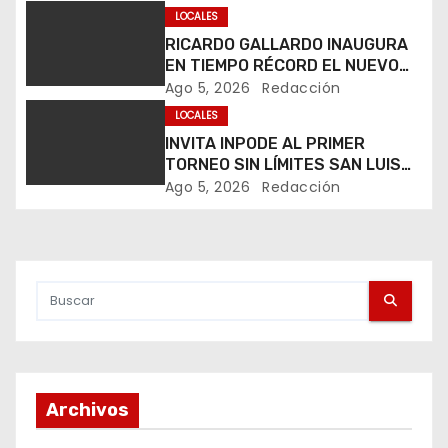
c
PERSONAS.
LOCALES
i
RICARDO GALLARDO INAUGURA
EN TIEMPO RÉCORD EL NUEVO
ó
PASO A DESNIVEL DE CIRCUITO
Ago 5, 2026
Redacción
POTOSÍ
LOCALES
n
INVITA INPODE AL PRIMER
d
TORNEO SIN LÍMITES SAN LUIS
OPEN 2026
Ago 5, 2026
Redacción
e
e
n
t
r
Archivos
a