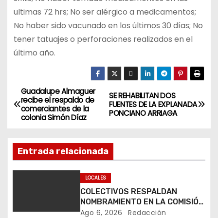
ultimas 72 hrs; No ser alérgico a medicamentos;
No haber sido vacunado en los últimos 30 días; No
tener tatuajes o perforaciones realizados en el
último año.
Guadalupe Almaguer
N
SE REHABILITAN DOS
recibe el respaldo de
FUENTES DE LA EXPLANADA
comerciantes de la
a
PONCIANO ARRIAGA
colonia Simón Díaz
v
Entrada relacionada
e
g
LOCALES
COLECTIVOS RESPALDAN
a
NOMBRAMIENTO EN LA COMISIÓN
ESTATAL DE BÚSQUEDA DE
Ago 6, 2026
Redacción