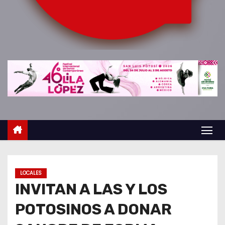
o
LOCALES
INVITAN A LAS Y LOS
POTOSINOS A DONAR