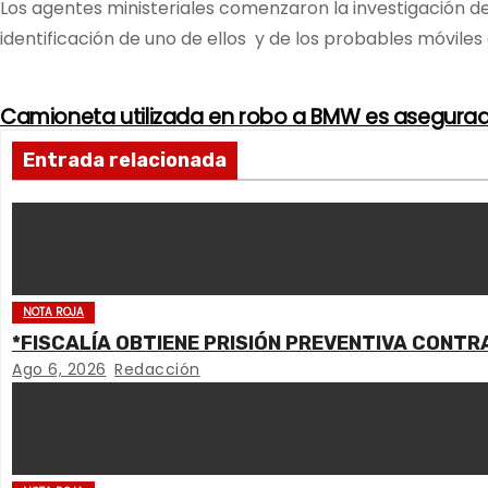
Los agentes ministeriales comenzaron la investigación de
identificación de uno de ellos y de los probables móvile
Camioneta utilizada en robo a BMW es asegurada 
N
Entrada relacionada
a
v
e
g
NOTA ROJA
*FISCALÍA OBTIENE PRISIÓN PREVENTIVA CONTR
a
Ago 6, 2026
Redacción
c
i