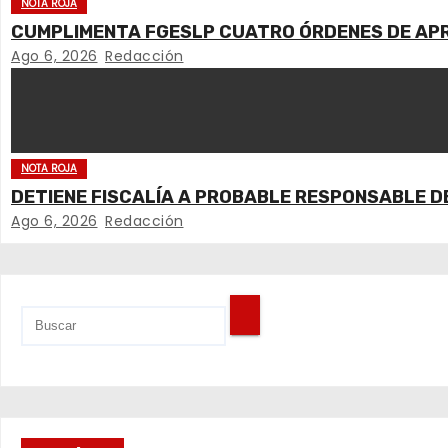
ó
NOTA ROJA
CUMPLIMENTA FGESLP CUATRO ÓRDENES DE APRE
n
Ago 6, 2026
Redacción
d
e
e
NOTA ROJA
DETIENE FISCALÍA A PROBABLE RESPONSABLE D
n
Ago 6, 2026
Redacción
t
r
a
d
a