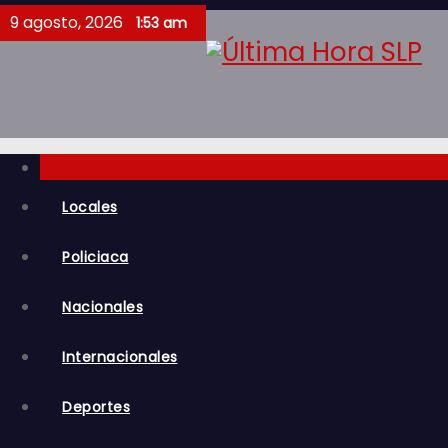
S
9 agosto, 2026
1:53 am
a
l
t
a
r
a
l
Locales
c
Policiaca
o
n
Nacionales
t
e
Internacionales
n
i
Deportes
d