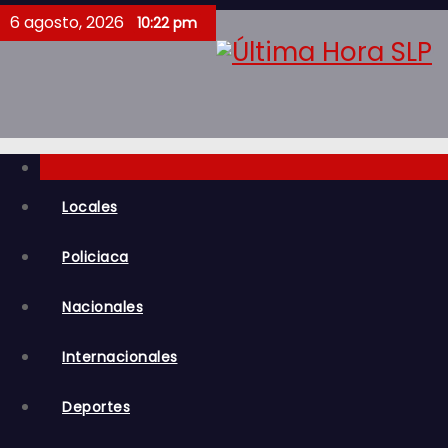
S
6 agosto, 2026
10:22 pm
a
l
t
a
r
a
l
Locales
c
Policiaca
o
n
Nacionales
t
e
Internacionales
n
i
Deportes
d