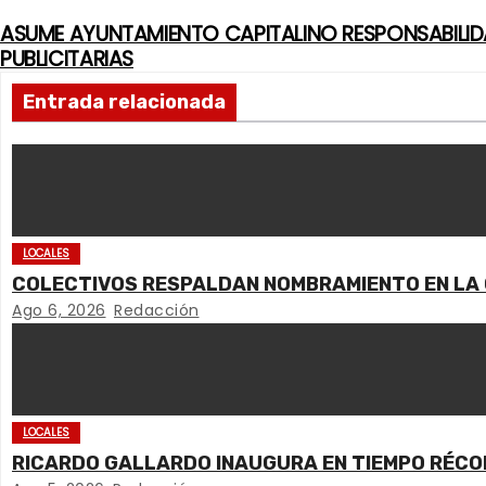
ASUME AYUNTAMIENTO CAPITALINO RESPONSABILI
N
PUBLICITARIAS
a
Entrada relacionada
v
e
g
LOCALES
a
COLECTIVOS RESPALDAN NOMBRAMIENTO EN LA 
c
Ago 6, 2026
Redacción
i
ó
LOCALES
n
RICARDO GALLARDO INAUGURA EN TIEMPO RÉCOR