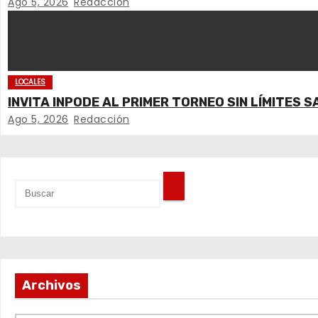
d
Ago 5, 2026
Redacción
e
e
LOCALES
n
INVITA INPODE AL PRIMER TORNEO SIN LÍMITES S
Ago 5, 2026
Redacción
t
r
a
d
a
s
Archivos