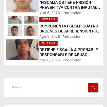
*FISCALÍA OBTIENE PRISIÓN
g
PREVENTIVA CONTRA IMPUTADA
POR ROBO CALIFICADO EN
a
Ago 6, 2026
Redacción
RIOVERDE*
NOTA ROJA
c
CUMPLIMENTA FGESLP CUATRO
ÓRDENES DE APREHENSIÓN POR
i
AGRESIÓN A POLICÍAS EN SAN
Ago 6, 2026
Redacción
CIRO DE ACOSTA*
ó
NOTA ROJA
DETIENE FISCALÍA A PROBABLE
n
RESPONSABLE DE ABUSO
SEXUAL CALIFICADO*
Ago 6, 2026
Redacción
d
e
e
n
t