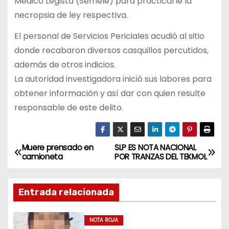
Médico Legista (Semele) para practicarle la
necropsia de ley respectiva.
El personal de Servicios Periciales acudió al sitio
donde recabaron diversos casquillos percutidos,
además de otros indicios.
La autoridad investigadora inició sus labores para
obtener información y así dar con quien resulte
responsable de este delito.
Muere prensado en
SLP ES NOTA NACIONAL
N
camioneta
POR TRANZAS DEL TEKMOL
a
Entrada relacionada
v
e
NOTA ROJA