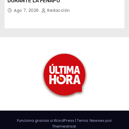
DURANTE LA FENAPO
Ago 7, 2026
Redacción
Funciona gracias a WordPress
|
Tema: Newses por
Themeansar
.