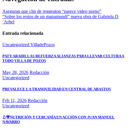
Aseguran que clip de reggeaton “parece video porno”
“Sobre los restos de un mapamundí” nueva obra de Gabriela D
´Arbel
Entrada relacionada
Uncategorized
VilladePozos
PATY ARADILLAS REFUERZA ALIANZAS PARA LLEVAR CULTURA A
TODO VILLA DE POZOS
May 28, 2026
Redacción
Uncategorized
PREVALECE LA TRANQUILIDAD EN CENTRAL DE ABASTOS
Feb 11, 2026
Redacción
Uncategorized
🥚💚NUTRICIÓN Y CERCANÍA EN ACCIÓN CON JUAN MANUEL
NAVARRO