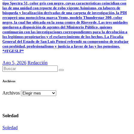
tipo Spectra 51, color gris con negro, cuyas características coincidían con
las de una unidad con reporte de robo vigente Asimismo, en labores de
búsqueda y localización derivadas de una carpeta de investigación, la PDI
recuperó una motocicleta marca Vento, modelo Thunderstar 300, color
negro, la cual fue ubicada en la zona centro de Rioverde. Las tres unidades
quedaron a disposición de agentes del Ministerio Público, quienes
continuarán con las investigaciones correspondientes para la devolución a
los legítimos propietarios y el esclarecimiento de los hechos. La Fiscalía
General del Estado de San Luis Potosí refrendó su compromiso de trabajar
con probidad, profesionalismo y justicia a favor de las y los potosinos.
*#FGESLP*
Ago 5, 2026
Redacción
Archivos
Archivos
Soledad
Soledad