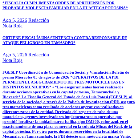
*FISCALÍA CUMPLIMENTA ORDEN DE APREHENSIÓN POR
PROBABLE VIOLENCIA FAMILIAR EN LA HUASTECA POTOSINA*
Ago 5, 2026
Redacción
Nota Roja
OBTIENE FISCALÍA UNA SENTENCIA CONTRA RESPONSABLE DE
ATAQUE PELIGROSO EN TAMASOPO*
Ago 5, 2026
Redacción
Nota Roja
FGESLP Coordinación de Comunicación Social y Vinculación Boletín de
prensa Miércoles 05 de agosto de 2026 *OPERATIVOS DE LA PDI
PERMITEN EL ASEGURAMIENTO DE TRES MOTOCICLETAS EN
DISTINTOS MUNICIPIOS* • *Los aseguramientos fueron realizados
durante acciones operativas en la capital potosina, Tamazunchale y
Rioverde* La Fiscalía General del Estado de San Luis Potosí (FGESLP), al
servicio de la sociedad, a través de la Policía de Investigación (PDI), aseguró
tres motocicletas como resultado de acciones operativas realizadas en
diferentes zonas de la entidad. Derivado del reporte de robo de una
motocicleta, agentes investigadores implementaron un operativo que
permitió localizar la unidad marca Italika, tipo DM200, color azul, en el
estacionamiento de una plaza comercial en la colonia Minas del Real, de la
capital potosina. Por otra parte, durante recorridos en la localidad de
Mecapala, en Tamazunchale, la PDI detectó una motocicleta marca Vento,