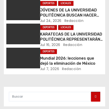
g
DEPORTES
LOCALES
JÓVENES DE LA UNIVERSIDAD
a
POLITÉCNICA BUSCAN HACER
HISTORIA EN MUNDIAL DE
Jul 24, 2026
Redacción
c
KARATE
DEPORTES
LOCALES
i
KARATECAS DE LA UNIVERSIDAD
POLITÉCNICA REPRESENTARÁN
ó
A MÉXICO EN RUMANÍA
Jul 16, 2026
Redacción
DEPORTES
n
Mundial 2026: lecciones que
d
dejó la eliminación de México
Jul 7, 2026
Redacción
e
e
n
t