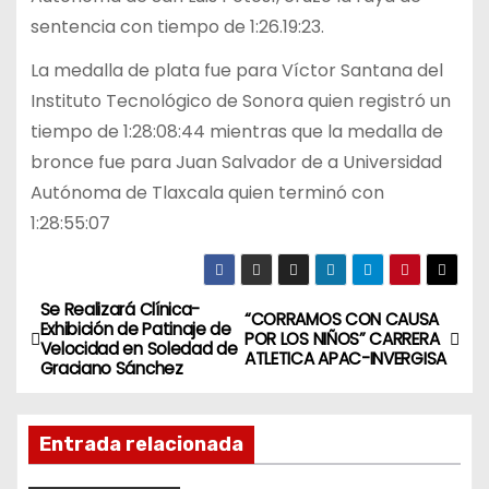
sentencia con tiempo de 1:26.19:23.
La medalla de plata fue para Víctor Santana del
Instituto Tecnológico de Sonora quien registró un
tiempo de 1:28:08:44 mientras que la medalla de
bronce fue para Juan Salvador de a Universidad
Autónoma de Tlaxcala quien terminó con
1:28:55:07
Se Realizará Clínica-
N
“CORRAMOS CON CAUSA
Exhibición de Patinaje de
POR LOS NIÑOS” CARRERA
Velocidad en Soledad de
a
ATLETICA APAC-INVERGISA
Graciano Sánchez
v
Entrada relacionada
e