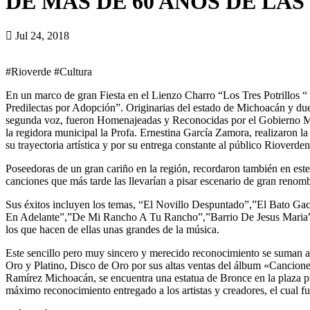
DE MAS DE 60 AÑOS DE LAS
Jul 24, 2018
#Rioverde #Cultura
En un marco de gran Fiesta en el Lienzo Charro “Los Tres Potrillos “ d
Predilectas por Adopción”. Originarias del estado de Michoacán y du
segunda voz, fueron Homenajeadas y Reconocidas por el Gobierno Mun
la regidora municipal la Profa. Ernestina García Zamora, realizaron la
su trayectoria artística y por su entrega constante al público Rioverden
Poseedoras de un gran cariño en la región, recordaron también en est
canciones que más tarde las llevarían a pisar escenario de gran reno
Sus éxitos incluyen los temas, “El Novillo Despuntado”,”El Bato 
En Adelante”,”De Mi Rancho A Tu Rancho”,”Barrio De Jesus Maria”,”Oj
los que hacen de ellas unas grandes de la música.
Este sencillo pero muy sincero y merecido reconocimiento se suman a
Oro y Platino, Disco de Oro por sus altas ventas del álbum «Cancio
Ramírez Michoacán, se encuentra una estatua de Bronce en la plaza pr
máximo reconocimiento entregado a los artistas y creadores, el cual 