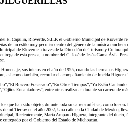
 JILGUERILLAS
el El Capulin, Rioverde, S.L.P. el Gobierno Municipal de Rioverde recon
eñas de un estilo muy peculiar dentro del género de la música ranche
icipal de Rioverde a traves de la Dirección de Turismo y Cultura qui
 entrega de esta presea, a nombre del C. José de Jesús Gama Ávila Presi
se.
e Homenaje, sus inicios en el año de 1955, cuando las hermanas Higuera 
mbre, así como también, recordar el acompañamiento de Imelda Higuera Ju
Gacho”,”El Bracero Fracasado”,”En Otros Tiempos”,”Ya Están Cantan
itos Encantadores”, entre otras realizadas durante su carrera de más 
 los que han sido objeto, durante toda su carrera artística, como lo s
nes de mi Tierra» en el año 2002, Una calle en la Ciudad de México,
incipal, Recientemente, María Amparo Higuera, integrante del dueto, fu
fue entregado por el Gobierno del Estado de Michoacán.