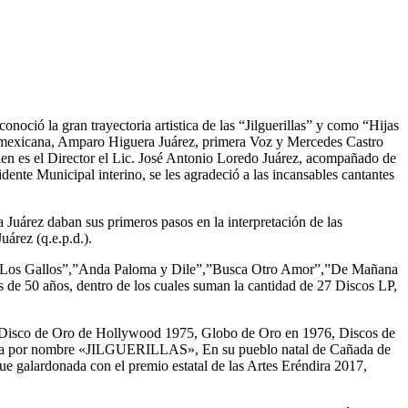
oció la gran trayectoria artistica de las “Jilguerillas” y como “Hijas
ra mexicana, Amparo Higuera Juárez, primera Voz y Mercedes Castro
en es el Director el Lic. José Antonio Loredo Juárez, acompañado de
dente Municipal interino, se les agradeció a las incansables cantantes
Juárez daban sus primeros pasos en la interpretación de las
árez (q.e.p.d.).
do Los Gallos”,”Anda Paloma y Dile”,”Busca Otro Amor”,”De Mañana
de 50 años, dentro de los cuales suman la cantidad de 27 Discos LP,
on: Disco de Oro de Hollywood 1975, Globo de Oro en 1976, Discos de
 lleva por nombre «JILGUERILLAS», En su pueblo natal de Cañada de
e galardonada con el premio estatal de las Artes Eréndira 2017,