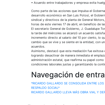
• Acuerdo entre trabajadores y empresa evita huelga
Como parte de las acciones que impulsa el Gobernado
desarrollo económico en San Luis Potosí, el Gobiern
sindical y directivos de la planta de General Motors
horas de este viernes 17 de abril, en beneficio de la
El secretario General de Gobierno, J. Guadalupe Tor
la tarde del miércoles se alcanzó un acuerdo satis
incremento directo al salario del 10 por ciento, lo q
cambio que se vive y se siente en la entidad, con un
acuerdos.
Asimismo, destacó que esta mediación fue exitosa e
logrando desactivar de manera inmediata el emplazam
administración estatal, que reafirma su papel como f
condiciones laborales justas y garantizando la cont
Navegación de entr
*RICARDO GALLARDO SE CONSOLIDA ENTRE LOS
RESPALDO SOCIAL*
RICARDO GALLARDO LLEVA MÁS OBRA VIAL Y DEP