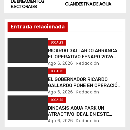
DE LINEAMIENTOS
a
CLANDESTINA DE AGUA
ELECTORALES
v
Entrada relacionada
e
g
LOCALES
RICARDO GALLARDO ARRANCA
a
EL OPERATIVO FENAPO 2026
PARA GARANTIZAR LA
Ago 6, 2026
Redacción
c
SEGURIDAD DE MÁS DE 9
LOCALES
MILLONES DE VISITANTES
i
EL GOBERNADOR RICARDO
GALLARDO PONE EN OPERACIÓN
ó
LOS PRIMEROS CUATRO PERROS
Ago 6, 2026
Redacción
ROBOT
LOCALES
n
DINOASIS AQUA PARK UN
d
ATRACTIVO IDEAL EN ESTE
VERANO
Ago 6, 2026
Redacción
e