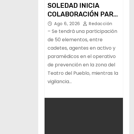
SOLEDAD INICIA
COLABORACIÓN PARA
LA VIGILANCIA Y LA
Ago 6, 2026
Redacción
PAZ DURANTE LA
– Se tendrá una participación
FENAPO
de 50 elementos, entre
cadetes, agentes en activo y
paramédicos en el operativo
de prevención en la zona del
Teatro del Pueblo, mientras la
vigilancia…