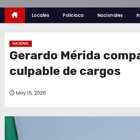
o
Locales
Policiaca
Nacionales
I
NACIONAL
Gerardo Mérida compar
culpable de cargos
May 15, 2026