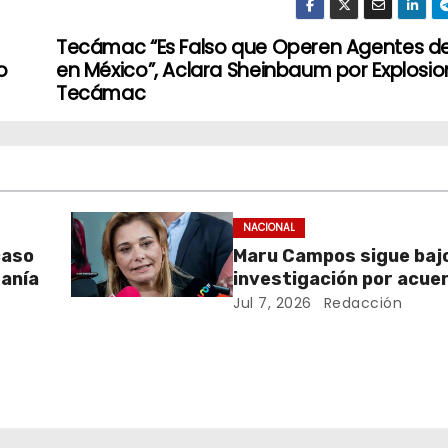
Tecámac “Es Falso que Operen Agentes de
o
en México”, Aclara Sheinbaum por Explosio
Tecámac
NACIONAL
caso
Maru Campos sigue baj
ranía
investigación por acue
agencias de EU
Jul 7, 2026
Redacción