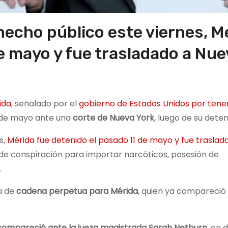
hecho público este viernes, M
e mayo y fue trasladado a Nue
ida
, señalado por el
gobierno de Estados Unidos por tene
5 de mayo ante una
corte de Nueva York
, luego de su deten
s,
Mérida fue detenido el pasado 11 de mayo y fue traslad
 de conspiración para importar narcóticos, posesión de
.
a de
cadena perpetua para Mérida
, quien ya compareció 
ompareció ante la jueza magistrada Sarah Netburn,
en d