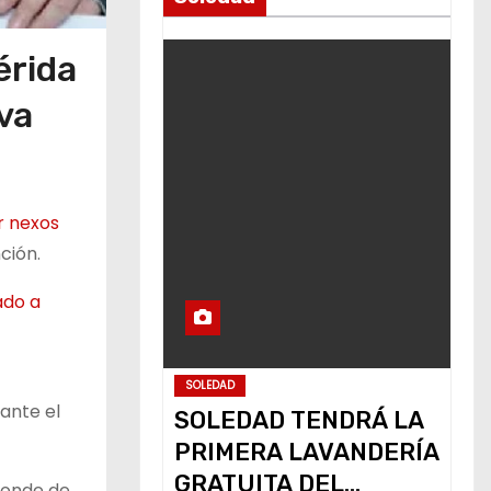
érida
va
r nexos
ción.
ado a
SOLEDAD
ante el
SOLEDAD TENDRÁ LA
PRIMERA LAVANDERÍA
GRATUITA DEL
onde de