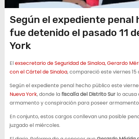
Según el expediente penal 
fue detenido el pasado 11 d
York
El
exsecretario de Seguridad de Sinaloa, Gerardo Mér
con el Cártel de Sinaloa
, compareció este viernes 1
Según el expediente penal hecho público este vierne
Nueva York
, donde la
fiscalía del Distrito Sur
lo acusa
armamento y conspiración para poseer armamento
En conjunto, estos cargos conllevan una posible pen
juzgado el miércoles.
El diario
Reforma
dio a conocer que
Gerardo Mérida c