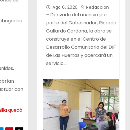
PROGRAMA ESTATAL
Ago 6, 2026
Redacción
– Derivado del anuncio por
 abogados
parte del Gobernador, Ricardo
Gallardo Cardona, la obra se
construye en el Centro de
Desarrollo Comunitario del DIF
de Las Huertas y acercará un
servicio…
Unidos.
habrían
actuar con
illa quedó