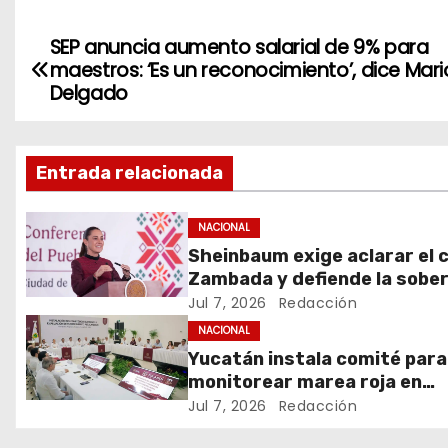
SEP anuncia aumento salarial de 9% para
N
maestros: ‘Es un reconocimiento’, dice Mari
a
Delgado
v
Entrada relacionada
e
g
NACIONAL
Sheinbaum exige aclarar el 
a
Zambada y defiende la sobe
c
Jul 7, 2026
Redacción
NACIONAL
i
Yucatán instala comité para
monitorear marea roja en
ó
vacaciones
Jul 7, 2026
Redacción
n