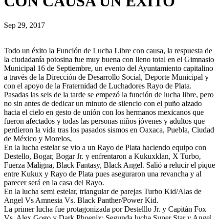
CON CAUSA UN EXITO
Sep 29, 2017
Todo un éxito la Función de Lucha Libre con causa, la respuesta de
la ciudadanía potosina fue muy buena con lleno total en el Gimnasio
Municipal 16 de Septiembre, un evento del Ayuntamiento capitalino
a través de la Dirección de Desarrollo Social, Deporte Municipal y
con el apoyo de la Fraternidad de Luchadores Rayo de Plata.
Pasadas las seis de la tarde se empezó la función de lucha libre, pero
no sin antes de dedicar un minuto de silencio con el puño alzado
hacia el cielo en gesto de unión con los hermanos mexicanos que
fueron afectados y todas las personas niños jóvenes y adultos que
perdieron la vida tras los pasados sismos en Oaxaca, Puebla, Ciudad
de México y Morelos,
En la lucha estelar se vio a un Rayo de Plata haciendo equipo con
Destello, Bogar, Bogar Jr. y enfrentaron a Kukuxklan, X Turbo,
Fuerza Maligna, Black Fantasy, Black Angel. Salió a relucir el pique
entre Kukux y Rayo de Plata pues aseguraron una revancha y al
parecer será en la casa del Rayo.
En la lucha semi estelar, triangular de parejas Turbo Kid/Alas de
Angel Vs Amnesia Vs. Black Panther/Power Kid.
La primer lucha fue protagonizada por Destelllo Jr. y Capitán Fox
Vs. Alex Gogo y Dark Phoenix; Segunda lucha Super Star y Angel