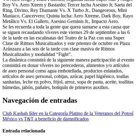
Boy Vs. Aero Xtrem y Bastardo; Tercer lucha Asesino Jr, Saeta del
Ring, Divino, Rey Diamante Vs. X Turbo Jr., Dangeorous, Mini
Maniaco, Cancervero; Quinta lucha: Aero Xtreme, Dark Boy, Rayo
Metálico Vs. El Gallero, Asesino Geminis Jr., Impacto Aero.
Se les recuerda a toda la gente que quera sumarse a esta causa que
se siguen recaudando víveres este viernes 29 de septiembre a las 6
de la tarde en las escalinatas del Teatro de la Paz con una Super
Clase de Ritmos Musicalizados y este priemro de octubre en Plaza
Aránzazu a las seis de la tarde con clase masiva de Ritmos
Musicalizados y modalidad “Fight”.
La dinámica consistirá de la siguiente manera participación al evento
consistirá en donar víveres no perecederos, alimentos y/o artículos
de aseo personal como agua embotellada, productos enlatados,
artículos de aseo personal, cobijas, azúcar, papel higiénico, toallas
sanitarias, leche en polvo, frijol, arroz, sopa de pasta, aceite, toallitas
húmedas, jabón, pañales, botiquín de primeros auxilios.
Navegación de entradas
Club Kasbah líder en la Categoría Platino de la Veteranos del Potosí
México vs T&T a beneficio de damnificados
Entrada relacionada