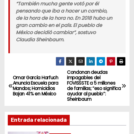
“También mucha gente votó por él
pensando que iba a hacer un cambio,
de la hora de la hora no. En 2018 hubo un
gran cambio en el país. El pueblo de
México decidió cambiar”, sostuvo
Claudia Sheinbaum.
Condonan deudas
N
Omar García Harfuch
impagables del
Anuncia Escuela para
FOVISSSTE a 5 millones
a
Mandos; Homicidios
de familias; “eso significa
Bajan 41% en México
ayudar al pueblo”:
v
Sheinbaum
e
Entrada relacionada
g