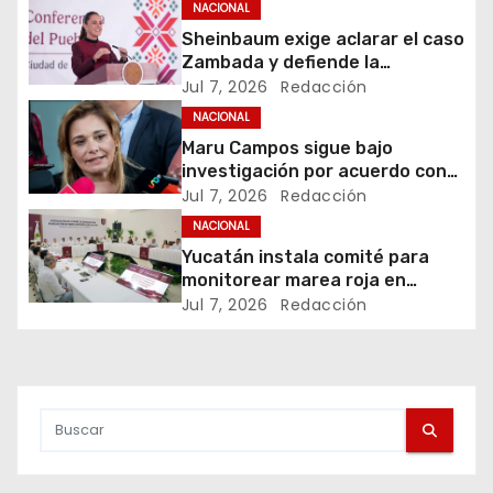
a
NACIONAL
Sheinbaum exige aclarar el caso
c
Zambada y defiende la
soberanía
Jul 7, 2026
Redacción
i
NACIONAL
ó
Maru Campos sigue bajo
investigación por acuerdo con
n
agencias de EU
Jul 7, 2026
Redacción
NACIONAL
d
Yucatán instala comité para
monitorear marea roja en
e
vacaciones
Jul 7, 2026
Redacción
e
n
t
r