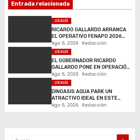
Entrada relacionada
v
e
LOCALES
RICARDO GALLARDO ARRANCA
g
EL OPERATIVO FENAPO 2026
PARA GARANTIZAR LA
a
Ago 6, 2026
Redacción
SEGURIDAD DE MÁS DE 9
LOCALES
MILLONES DE VISITANTES
c
EL GOBERNADOR RICARDO
GALLARDO PONE EN OPERACIÓN
i
LOS PRIMEROS CUATRO PERROS
Ago 6, 2026
Redacción
ROBOT
ó
LOCALES
DINOASIS AQUA PARK UN
n
ATRACTIVO IDEAL EN ESTE
VERANO
Ago 6, 2026
Redacción
d
e
e