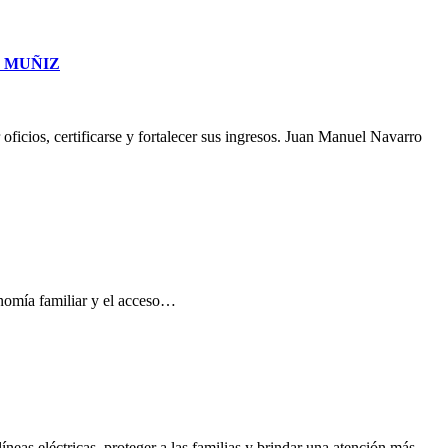
O MUÑIZ
oficios, certificarse y fortalecer sus ingresos. Juan Manuel Navarro
conomía familiar y el acceso…
neas eléctricas, proteger a las familias y brindar una atención más