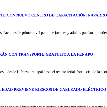
NTE CON NUEVO CENTRO DE CAPACITACIÓN: NAVARR
stalaciones de primer nivel para que jóvenes y adultos puedan aprender 
RÁN CON TRANSPORTE GRATUITO A LA FENAPO
costo desde la Plaza principal hasta el recinto ferial, fortaleciendo la e
LEDAD PREVIENE RIESGOS DE CABLEADO ELÉCTRICO
e Servicios Municipales para prevenir riesgos por arbolado cercano a lí