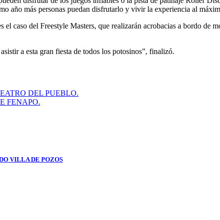
pueden disfrutar de los juegos inflables o la pista de patinaje Roller D
imo año más personas puedan disfrutarlo y vivir la experiencia al máx
el caso del Freestyle Masters, que realizarán acrobacias a bordo de moto
istir a esta gran fiesta de todos los potosinos”, finalizó.
TEATRO DEL PUEBLO.
E FENAPO.
DO VILLA DE POZOS