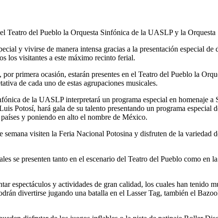
io del Teatro del Pueblo la Orquesta Sinfónica de la UASLP y la Orquesta
cial y vivirse de manera intensa gracias a la presentación especial de d
 los visitantes a este máximo recinto ferial.
r primera ocasión, estarán presentes en el Teatro del Pueblo la Orques
tativa de cada uno de estas agrupaciones musicales.
infónica de la UASLP interpretará un programa especial en homenaje a 
uis Potosí, hará gala de su talento presentando un programa especi
 países y poniendo en alto el nombre de México.
e semana visiten la Feria Nacional Potosina y disfruten de la variedad 
les se presenten tanto en el escenario del Teatro del Pueblo como en 
r espectáculos y actividades de gran calidad, los cuales han tenido muc
odrán divertirse jugando una batalla en el Lasser Tag, también el Bazo