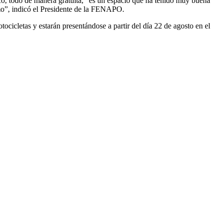
isco, todo de manera gratuita, “es un espacio que ha tenido muy buena
imo”, indicó el Presidente de la FENAPO.
cicletas y estarán presentándose a partir del día 22 de agosto en el