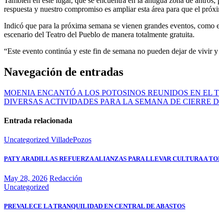
También en este lugar, que se encuentra en la antigua zona de antros, 
respuesta y nuestro compromiso es ampliar esta área para que el próx
Indicó que para la próxima semana se vienen grandes eventos, como es 
escenario del Teatro del Pueblo de manera totalmente gratuita.
“Este evento continúa y este fin de semana no pueden dejar de vivir y as
Navegación de entradas
MOENIA ENCANTÓ A LOS POTOSINOS REUNIDOS EN EL 
DIVERSAS ACTIVIDADES PARA LA SEMANA DE CIERRE D
Entrada relacionada
Uncategorized
VilladePozos
PATY ARADILLAS REFUERZA ALIANZAS PARA LLEVAR CULTURA A TO
May 28, 2026
Redacción
Uncategorized
PREVALECE LA TRANQUILIDAD EN CENTRAL DE ABASTOS